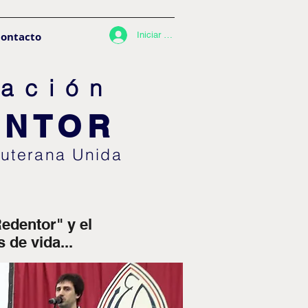
ontacto
Iniciar sesión
ació
n
ENTOR
Luterana U
nida
edentor" y el
 de vida...