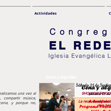
Actividades
C
Congreg
EL RED
Iglesia Evangélica 
Cena y Algo Más
Sábado 21 de Septie
ealizamos una vez al
SHOW DE TANGO 
 compartir música,
La recaudación será
a cena, y porque no,
obra ben