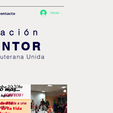
ontacto
Iniciar sesión
ació
n
ENTOR
Luterana U
nida
mbre 20.30hs
! SORTEOS !
 destinada a una
éfica