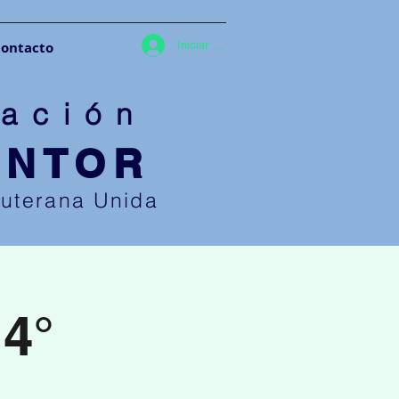
ontacto
Iniciar sesión
ació
n
ENTOR
Luterana U
nida
 4°