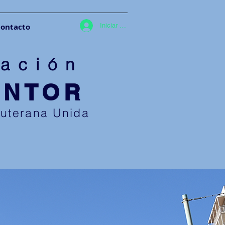
ontacto
Iniciar sesión
ació
n
ENTOR
Luterana U
nida