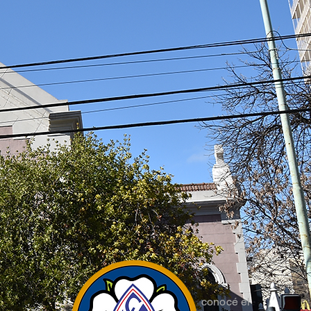
conoc
é el