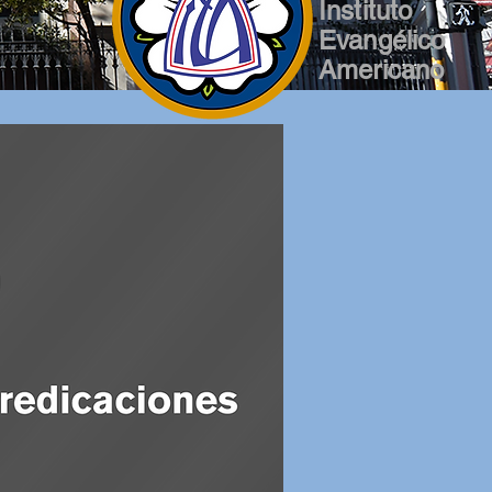
In
sti
t
uto
Evan
gélico
Ame
ricano